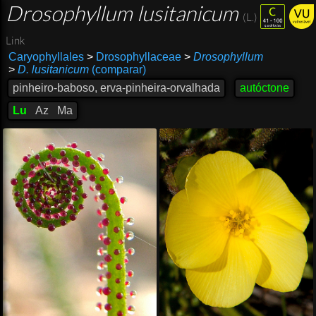
Drosophyllum lusitanicum
(L.)
Link
Caryophyllales
>
Drosophyllaceae
>
Drosophyllum
>
D. lusitanicum
(comparar)
pinheiro-baboso, erva-pinheira-orvalhada
autóctone
Lu
Az
Ma