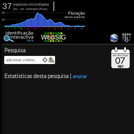
37
espécies encontradas
(
inc.
cat. subespecíficas)
Floração
20
destas espécies
10
J
F
M
A
M
J
J
A
S
O
N
D
Pesquisa
07
ago
Estatísticas desta pesquisa |
ampliar