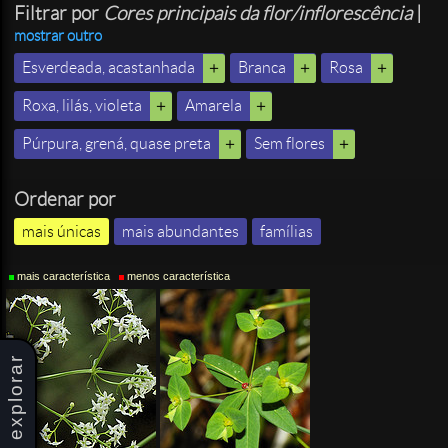
Filtrar por
Cores principais da flor/inflorescência
|
mostrar outro
Esverdeada, acastanhada
Branca
Rosa
Roxa, lilás, violeta
Amarela
Púrpura, grená, quase preta
Sem flores
Ordenar por
mais únicas
mais abundantes
famílias
mais característica
menos característica
explorar