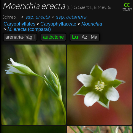
Moenchia erecta
(L.) G.Gaertn., B.Mey. &
>
ssp.
erecta
>
ssp.
octandra
Schreb.
Caryophyllales
>
Caryophyllaceae
>
Moenchia
>
M. erecta
(comparar)
arenária-frágil
autóctone
Lu
Az
Ma