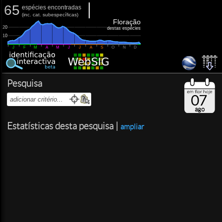
65
espécies encontradas
(
inc.
cat. subespecíficas)
Floração
20
destas espécies
10
J
F
M
A
M
J
J
A
S
O
N
D
Pesquisa
07
ago
Estatísticas desta pesquisa |
ampliar