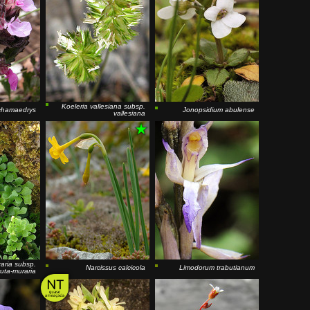
Koeleria vallesiana
subsp.
chamaedrys
Jonopsidium abulense
vallesiana
aria
subsp.
Narcissus calcicola
Limodorum trabutianum
ruta-muraria