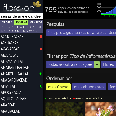
300
795
200
espécies encontradas
100
(
inc.
cat. subespecíficas)
J
F
ORDENS
FAMÍLIAS
GÉNEROS
Pesquisa
A
B
C
D
E
F
G
H
I
J
K
L
M
N
O
P
Q
R
S
T
U
V
W
X
Z
área protegida: serras de aire e candee
ACANTHACEAE
ACERACEAE
AGAVACEAE
AIZOACEAE
Filtrar por
Tipo de inflorescência
ALISMATACEAE
Todas as outras situações
Flores 
AMARANTHACEAE
AMARYLLIDACEAE
Ordenar por
ANACARDIACEAE
APIACEAE
mais únicas
mais abundantes
fam
APOCYNACEAE
AQUIFOLIACEAE
mais característica
menos característica
ARACEAE
ARALIACEAE