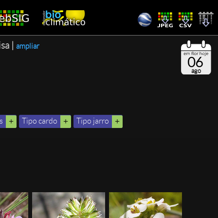
isa |
ampliar
06
ago
s
Tipo cardo
Tipo jarro