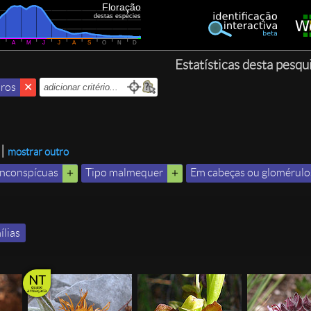
Floração
destas espécies
M
A
M
J
J
A
S
O
N
D
Estatísticas desta pesqu
iros
|
mostrar outro
inconspícuas
Tipo malmequer
Em cabeças ou glomérulo
ílias