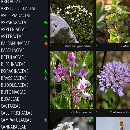
ARECACEAE
ARISTOLOCHIACEAE
ASCLEPIADACEAE
ASPARAGACEAE
ASPLENIACEAE
ASTERACEAE
BALSAMINACEAE
Arenaria grandiflora
Salvia 
BASELLACEAE
BETULACEAE
BLECHNACEAE
BORAGINACEAE
BRASSICACEAE
BUDDLEJACEAE
BUTOMACEAE
BUXACEAE
CACTACEAE
CALLITRICHACEAE
Orchis mascula
Scabiosa colu
CAMPANULACEAE
CANNABACEAE