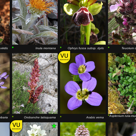
viridis
Inula montana
Ophrys fusca
subsp.
dyris
Teucrium 
Asplenium ruta-mur
mbaria
Orobanche latisquama
Arabis verna