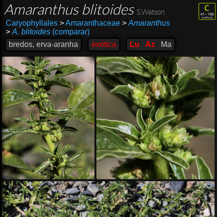
Amaranthus blitoides
S.Watson
Caryophyllales
>
Amaranthaceae
>
Amaranthus
>
A. blitoides
(comparar)
bredos, erva-aranha
exótica
Lu
Az
Ma