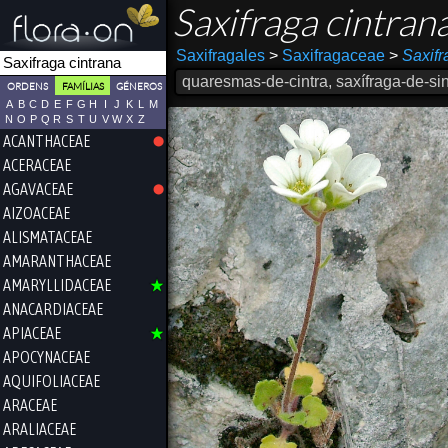
Saxifraga cintran
Saxifragales
>
Saxifragaceae
>
Saxifr
quaresmas-de-cintra, saxífraga-de-sin
ORDENS
FAMÍLIAS
GÉNEROS
A
B
C
D
E
F
G
H
I
J
K
L
M
N
O
P
Q
R
S
T
U
V
W
X
Z
ACANTHACEAE
ACERACEAE
AGAVACEAE
AIZOACEAE
ALISMATACEAE
AMARANTHACEAE
AMARYLLIDACEAE
ANACARDIACEAE
APIACEAE
APOCYNACEAE
AQUIFOLIACEAE
ARACEAE
ARALIACEAE