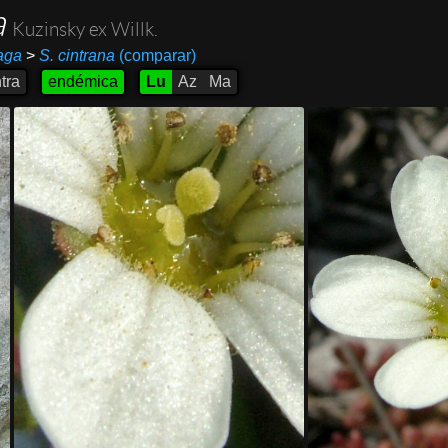
a
Kuzinsky ex Willk.
aga
>
S. cintrana
(comparar)
tra
endémica
Lu
Az
Ma