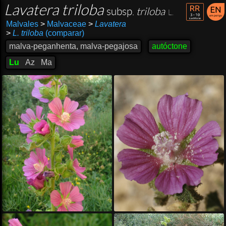
Lavatera triloba
subsp.
triloba
L.
Malvales
>
Malvaceae
>
Lavatera
>
L. triloba
(comparar)
malva-peganhenta, malva-pegajosa
autóctone
Lu
Az
Ma