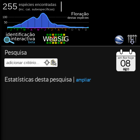
255
espécies encontradas
(
inc.
cat. subespecíficas)
Floração
100
destas espécies
50
J
F
M
A
M
J
J
A
S
O
N
D
Pesquisa
08
ago
Estatísticas desta pesquisa |
ampliar