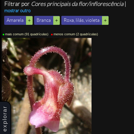
Filtrar por
Cores principais da flor/inflorescência
|
mostrar outro
Amarela
Branca
Roxa, lilás, violeta
mais comum (91 quadrículas)
menos comum (2 quadrículas)
explorar