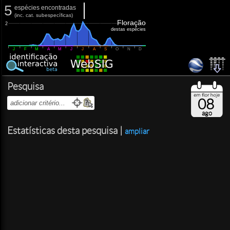
5
espécies encontradas
(
inc.
cat. subespecíficas)
Floração
2
destas espécies
J
F
M
A
M
J
J
A
S
O
N
D
Pesquisa
08
ago
Estatísticas desta pesquisa |
ampliar