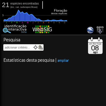
21
espécies encontradas
(
inc.
cat. subespecíficas)
Floração
destas espécies
5
J
F
M
A
M
J
J
A
S
O
N
D
Pesquisa
08
ago
Estatísticas desta pesquisa |
ampliar