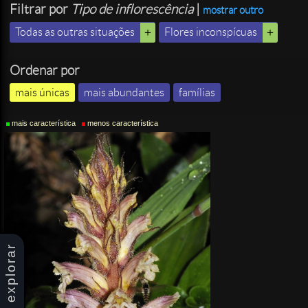
Filtrar por
Tipo de inflorescência
|
mostrar outro
Todas as outras situações
Flores inconspícuas
Ordenar por
mais únicas
mais abundantes
famílias
mais característica
menos característica
explorar