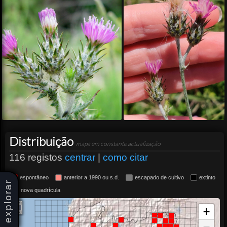
Distribuição
mapa em constante actualização
116 registos
centrar
|
como citar
espontâneo
anterior a 1990 ou s.d.
escapado de cultivo
extinto
explorar
nova quadrícula
+