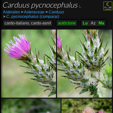
Carduus pycnocephalus
L.
Asterales
>
Asteraceae
>
Carduus
>
C. pycnocephalus
(comparar)
cardo-italiano, cardo-asnil
autóctone
Lu
Az
Ma