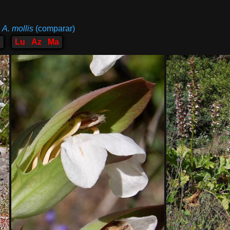
A. mollis
(comparar)
a
Lu
Az
Ma