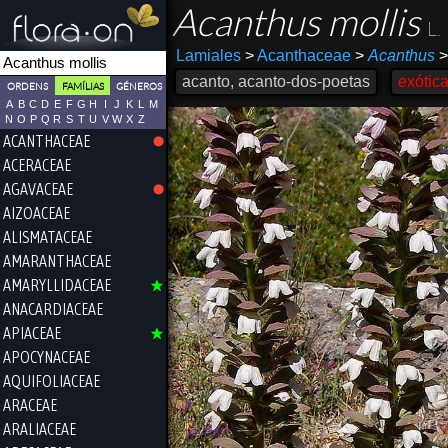
Acanthus mollis
L.
Lamiales
>
Acanthaceae
>
Acanthus
>
acanto, acanto-dos-poetas
exótic
ORDENS
FAMÍLIAS
GÉNEROS
A
B
C
D
E
F
G
H
I
J
K
L
M
N
O
P
Q
R
S
T
U
V
W
X
Z
ACANTHACEAE
ACERACEAE
AGAVACEAE
AIZOACEAE
ALISMATACEAE
AMARANTHACEAE
AMARYLLIDACEAE
ANACARDIACEAE
APIACEAE
APOCYNACEAE
AQUIFOLIACEAE
ARACEAE
ARALIACEAE