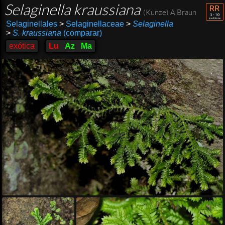
Selaginella kraussiana
(Kunze) A.Braun
Selaginellales
>
Selaginellaceae
>
Selaginella
>
S. kraussiana
(comparar)
exótica
Lu
Az
Ma