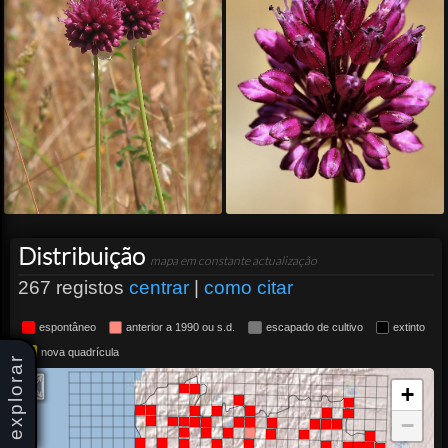
Distribuição
mapa em constante actualização
267 registos
centrar
|
como citar
espontâneo
anterior a 1990 ou s.d.
escapado de cultivo
extinto
nova quadrícula
explorar
+
−