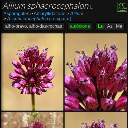
Allium sphaerocephalon
L.
Asparagales
>
Amaryllidaceae
>
Allium
>
A. sphaerocephalon
(comparar)
alho-bravo, alho-das-rochas
autóctone
Lu
Az
Ma