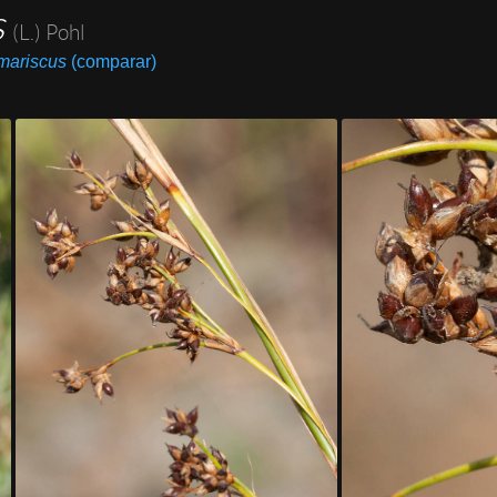
s
(L.) Pohl
mariscus
(comparar)