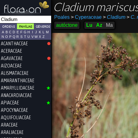
Cladium mariscu
Poales
>
Cyperaceae
>
Cladium
>
C. 
autóctone
Lu
Az
Ma
ORDENS
FAMÍLIAS
GÉNEROS
A
B
C
D
E
F
G
H
I
J
K
L
M
N
O
P
Q
R
S
T
U
V
W
X
Z
ACANTHACEAE
ACERACEAE
AGAVACEAE
AIZOACEAE
ALISMATACEAE
AMARANTHACEAE
AMARYLLIDACEAE
ANACARDIACEAE
APIACEAE
APOCYNACEAE
AQUIFOLIACEAE
ARACEAE
ARALIACEAE