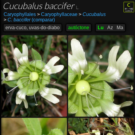
Cucubalus baccifer
L.
Caryophyllales
>
Caryophyllaceae
>
Cucubalus
>
C. baccifer
(comparar)
erva-cuco, uvas-do-diabo
autóctone
Lu
Az
Ma