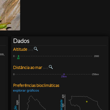
Dados
Altitude
(n=1)
os,
0
2000
80
Distância ao mar
(n=1)
0
250km
25km
Preferências bioclimáticas
explorar gráficos
420
3200
320