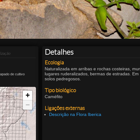
Detalhes
ização
Ecologia
Naturalizada em arribas e rochas costeiras, mur
lugares ruderalizados, bermas de estradas. Em
apado de cultivo
solos pedregosos.
Tipo biológico
+
Caméfito
−
Ligações externas
Descrição na Flora Iberica