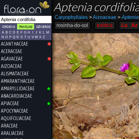
Aptenia cordifoli
Caryophyllales
>
Aizoaceae
>
Aptenia
rosinha-do-sol
exótica
Lu
Az
ORDENS
FAMÍLIAS
GÉNEROS
A
B
C
D
E
F
G
H
I
J
K
L
M
N
O
P
Q
R
S
T
U
V
W
X
Z
ACANTHACEAE
ACERACEAE
AGAVACEAE
AIZOACEAE
ALISMATACEAE
AMARANTHACEAE
AMARYLLIDACEAE
ANACARDIACEAE
APIACEAE
APOCYNACEAE
AQUIFOLIACEAE
ARACEAE
ARALIACEAE