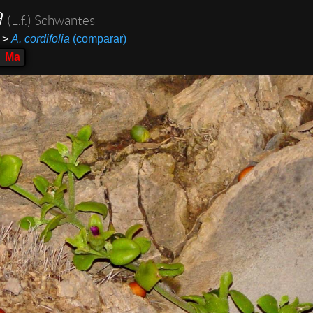
a
(L.f.) Schwantes
>
A. cordifolia
(comparar)
Ma