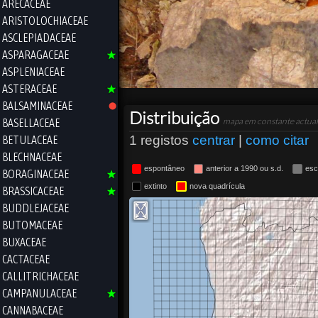
ARECACEAE
ARISTOLOCHIACEAE
ASCLEPIADACEAE
ASPARAGACEAE
ASPLENIACEAE
ASTERACEAE
BALSAMINACEAE
Distribuição
BASELLACEAE
mapa em constante actual
1 registos
centrar
|
como citar
BETULACEAE
BLECHNACEAE
espontâneo
anterior a 1990 ou s.d.
esc
BORAGINACEAE
extinto
nova quadrícula
BRASSICACEAE
BUDDLEJACEAE
BUTOMACEAE
BUXACEAE
CACTACEAE
CALLITRICHACEAE
CAMPANULACEAE
CANNABACEAE