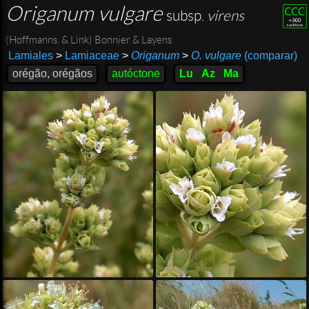
Origanum vulgare
subsp.
virens
(Hoffmanns. & Link) Bonnier & Layens
Lamiales
>
Lamiaceae
>
Origanum
>
O. vulgare
(comparar)
orégão, orégãos
autóctone
Lu
Az
Ma