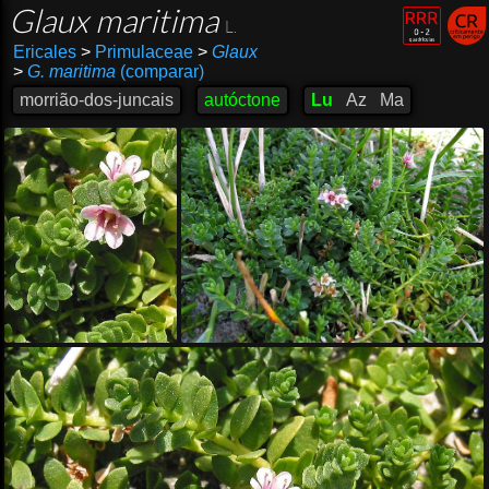
Glaux maritima
L.
Ericales
>
Primulaceae
>
Glaux
>
G. maritima
(comparar)
morrião-dos-juncais
autóctone
Lu
Az
Ma