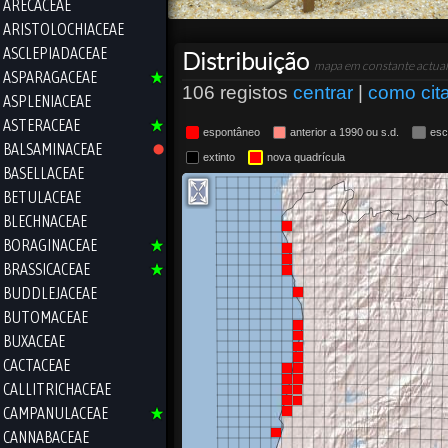
ARECACEAE
ARISTOLOCHIACEAE
ASCLEPIADACEAE
Distribuição
mapa em constante actual
ASPARAGACEAE
106 registos
centrar
|
como cit
ASPLENIACEAE
ASTERACEAE
espontâneo
anterior a 1990 ou s.d.
esc
BALSAMINACEAE
extinto
nova quadrícula
BASELLACEAE
BETULACEAE
BLECHNACEAE
BORAGINACEAE
BRASSICACEAE
BUDDLEJACEAE
BUTOMACEAE
BUXACEAE
CACTACEAE
CALLITRICHACEAE
CAMPANULACEAE
CANNABACEAE