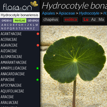
Hydrocotyle bona
Apiales
>
Apiaceae
>
Hydrocotyle
>
H.
chapéus
exótica
Lu
Az
Ma
ORDENS
FAMÍLIAS
GÉNEROS
A
B
C
D
E
F
G
H
I
J
K
L
M
N
O
P
Q
R
S
T
U
V
W
X
Z
ACANTHACEAE
ACERACEAE
AGAVACEAE
AIZOACEAE
ALISMATACEAE
AMARANTHACEAE
AMARYLLIDACEAE
ANACARDIACEAE
APIACEAE
APOCYNACEAE
AQUIFOLIACEAE
ARACEAE
ARALIACEAE