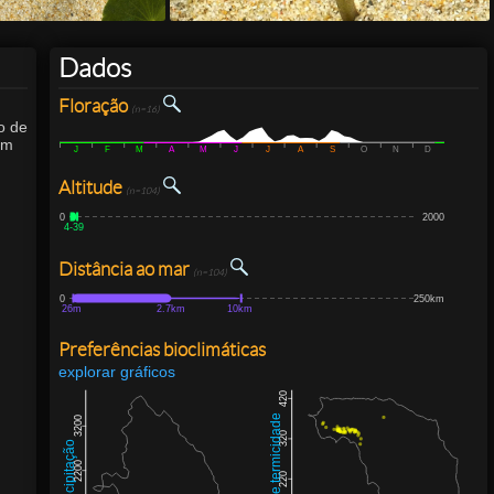
Dados
Floração
(n=16)
o de
om
J
F
M
A
M
J
J
A
S
O
N
D
Altitude
(n=104)
0
2000
4-
39
Distância ao mar
(n=104)
0
250km
26m
2.7km
10km
Preferências bioclimáticas
explorar gráficos
420
Índice de termicidade
3200
320
Precipitação
2200
220