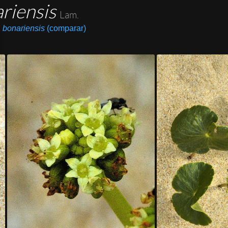
riensis
Lam.
 bonariensis
(comparar)