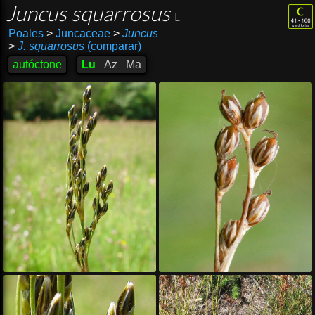
Juncus squarrosus
L.
Poales
>
Juncaceae
>
Juncus
>
J. squarrosus
(comparar)
autóctone
Lu
Az
Ma