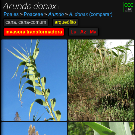
Arundo donax
L.
Poales
>
Poaceae
>
Arundo
>
A. donax
(comparar)
cana, cana-comum
arqueófito
invasora transformadora
Lu
Az
Ma