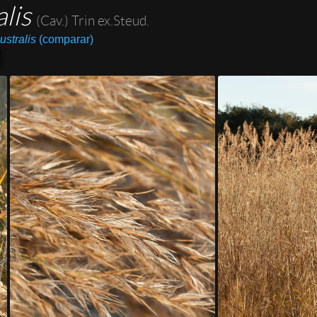
alis
(Cav.) Trin ex.Steud.
ustralis
(comparar)