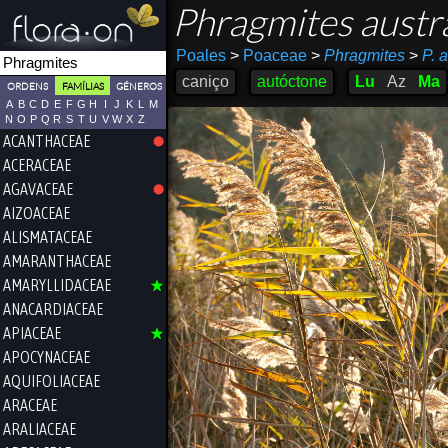
Phragmites austr
Poales
>
Poaceae
>
Phragmites
>
P. a
caniço
autóctone
Lu
Az
Ma
ORDENS
FAMÍLIAS
GÉNEROS
A
B
C
D
E
F
G
H
I
J
K
L
M
N
O
P
Q
R
S
T
U
V
W
X
Z
ACANTHACEAE
ACERACEAE
AGAVACEAE
AIZOACEAE
ALISMATACEAE
AMARANTHACEAE
AMARYLLIDACEAE
ANACARDIACEAE
APIACEAE
APOCYNACEAE
AQUIFOLIACEAE
ARACEAE
ARALIACEAE