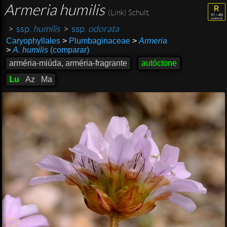
Armeria humilis
(Link) Schult.
>
ssp.
humilis
>
ssp.
odorata
Caryophyllales
>
Plumbaginaceae
>
Armeria
>
A. humilis
(comparar)
arméria-miúda, arméria-fragrante
autóctone
Lu
Az
Ma