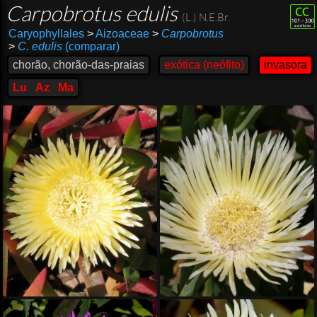
Carpobrotus edulis
(L.) N.E.Br.
Caryophyllales
>
Aizoaceae
>
Carpobrotus
>
C. edulis
(comparar)
chorão, chorão-das-praias
exótica (neófito)
invasora
Lu
Az
Ma