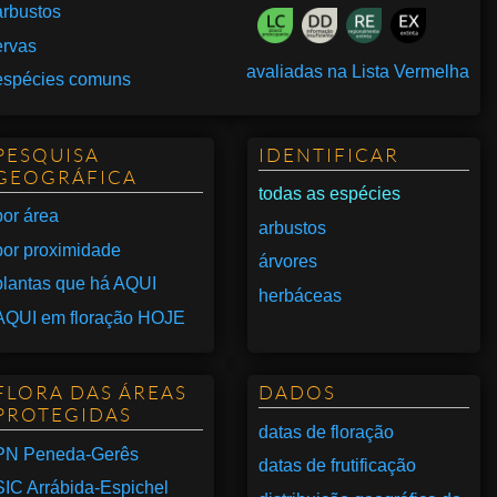
arbustos
ervas
avaliadas na Lista Vermelha
espécies comuns
PESQUISA
IDENTIFICAR
GEOGRÁFICA
todas as espécies
por área
arbustos
por proximidade
árvores
plantas que há AQUI
herbáceas
AQUI em floração HOJE
FLORA DAS ÁREAS
DADOS
PROTEGIDAS
datas de floração
PN Peneda-Gerês
datas de frutificação
SIC Arrábida-Espichel