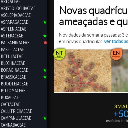
ARECACEAE
Novas quadrícul
ARISTOLOCHIACEAE
ASCLEPIADACEAE
ameaçadas e q
ASPARAGACEAE
ASPLENIACEAE
Novidades da semana passada: 3 
ASTERACEAE
em novas quadrículas.
ver todas a
BALSAMINACEAE
BASELLACEAE
BETULACEAE
BLECHNACEAE
BORAGINACEAE
BRASSICACEAE
BUDDLEJACEAE
BUTOMACEAE
BUXACEAE
CACTACEAE
3MAI
CALLITRICHACEAE
+5
CAMPANULACEAE
espécies ilus
CANNABACEAE