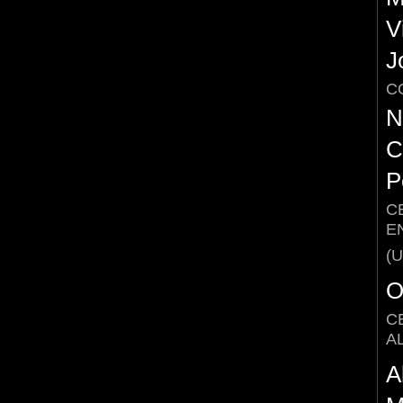
V
J
C
N
C
P
C
E
(
O
C
A
A