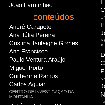
F
João Farminhão
C
conteúdos
U
P
André Carapeto
J
Ana Júlia Pereira
A
Cristina Tauleigne Gomes
S
Ana Francisco
D
Paulo Ventura Araújo
C
Miguel Porto
P
Guilherme Ramos
N
Carlos Aguiar
J
CENTRO DE INVESTIGAÇÃO DA
N
MONTANHA
I