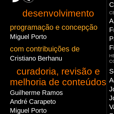
C
desenvolvimento
C
A
programação e concepção
F
Miguel Porto
P
F
com contribuições de
H
Cristiano Berhanu
C
curadoria, revisão e
S
A
melhoria de conteúdos
J
Guilherme Ramos
J
André Carapeto
V
Miguel Porto