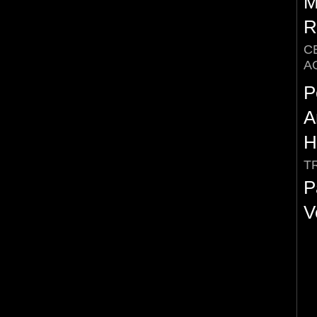
M
R
C
A
P
A
H
T
P
V