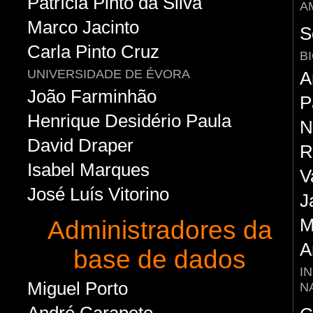
Patrícia Pinto da Silva
A
Marco Jacinto
S
Carla Pinto Cruz
B
UNIVERSIDADE DE ÉVORA
A
João Farminhão
P
Henrique Desidério Paula
N
David Draper
R
Isabel Marques
V
José Luís Vitorino
J
M
Administradores da
A
base de dados
I
Miguel Porto
N