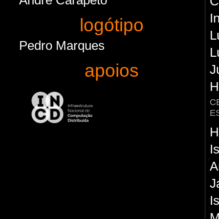
André Carapeto
C
I
logótipo
L
Pedro Marques
L
apoios
J
H
C
E
H
I
A
J
I
M