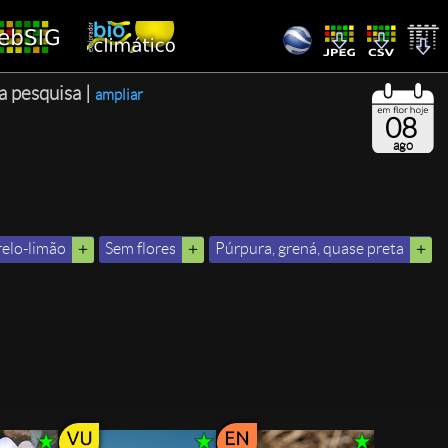
ta pesquisa |
ampliar
08
ago
elo-limão
Sem flores
Púrpura, grená, quase preta