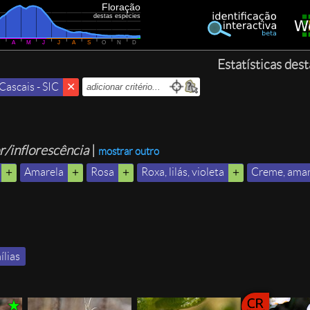
Floração
destas espécies
M
A
M
J
J
A
S
O
N
D
Estatísticas des
Cascais - SIC
or/inflorescência
|
mostrar outro
Amarela
Rosa
Roxa, lilás, violeta
Creme, amar
ílias