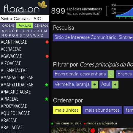
300
899
espécies encontradas
200
100
(
inc.
cat. subespecíficas)
J
F
ORDENS
FAMÍLIAS
GÉNEROS
Pesquisa
A
B
C
D
E
F
G
H
I
J
K
L
M
N
O
P
Q
R
S
T
U
V
W
X
Z
Sítio de Interesse Comunitário: Sintra-
ACANTHACEAE
ACERACEAE
AGAVACEAE
AIZOACEAE
Filtrar por
Cores principais da fl
ALISMATACEAE
Esverdeada, acastanhada
Branca
AMARANTHACEAE
Vermelha, laranja
Azul
AMARYLLIDACEAE
ANACARDIACEAE
APIACEAE
Ordenar por
APOCYNACEAE
mais únicas
mais abundantes
fam
AQUIFOLIACEAE
ARACEAE
mais característica
menos característica
ARALIACEAE
!