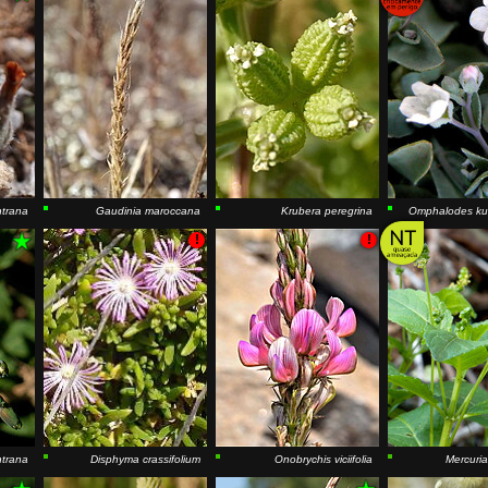
ntrana
Gaudinia maroccana
Krubera peregrina
Omphalodes ku
!
!
ntrana
Disphyma crassifolium
Onobrychis viciifolia
Mercuria