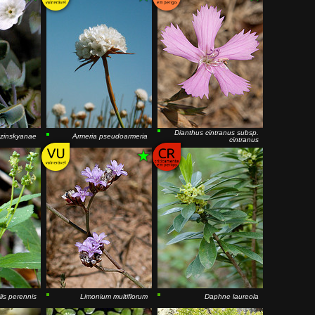
Dianthus cintranus
subsp.
zinskyanae
Armeria pseudoarmeria
cintranus
lis perennis
Limonium multiflorum
Daphne laureola