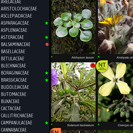
ARECACEAE
ARISTOLOCHIACEAE
ASCLEPIADACEAE
ASPARAGACEAE
ASPLENIACEAE
ASTERACEAE
BALSAMINACEAE
BASELLACEAE
BETULACEAE
Aichryson laxum
Andryala ci
BLECHNACEAE
!
BORAGINACEAE
BRASSICACEAE
BUDDLEJACEAE
BUTOMACEAE
BUXACEAE
CACTACEAE
CALLITRICHACEAE
CAMPANULACEAE
Solanum laciniatum
Coincya ci
CANNABACEAE