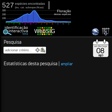
527
espécies encontradas
(
inc.
cat. subespecíficas)
Floração
300
destas espécies
200
100
J
F
M
A
M
J
J
A
S
O
N
D
Pesquisa
08
ago
Estatísticas desta pesquisa |
ampliar