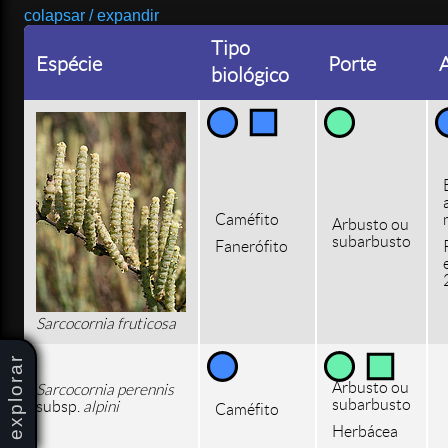
colapsar / expandir
Tipo
Espécie
Porte
A
biológico
Caméfito
Arbusto ou
subarbusto
Fanerófito
Sarcocornia fruticosa
explorar
Arbusto ou
Sarcocornia perennis
subarbusto
subsp.
alpini
Caméfito
Herbácea