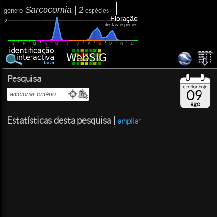
Sarcocornia
|
2
género
espécies
Floração
2
destas espécies
J
F
M
A
M
J
J
A
S
O
N
D
Pesquisa
09
ago
Estatísticas desta pesquisa |
ampliar