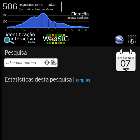
506
espécies encontradas
(
inc.
cat. subespecíficas)
Floração
200
destas espécies
100
J
F
M
A
M
J
J
A
S
O
N
D
Pesquisa
07
ago
Estatísticas desta pesquisa |
ampliar