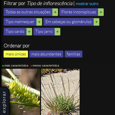
Filtrar por
Tipo de inflorescência
|
mostrar outro
Todas as outras situações
Flores inconspícuas
Tipo malmequer
Em cabeças ou glomérulos
Tipo cardo
Tipo jarro
Ordenar por
mais únicas
mais abundantes
famílias
mais característica
menos característica
explorar