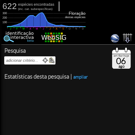
622
espécies encontradas
(
inc.
cat. subespecíficas)
Floração
300
destas espécies
200
100
J
F
M
A
M
J
J
A
S
O
N
D
Pesquisa
06
ago
Estatísticas desta pesquisa |
ampliar