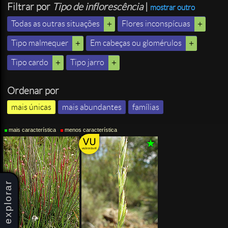
Filtrar por
Tipo de inflorescência
|
mostrar outro
Todas as outras situações
Flores inconspícuas
Tipo malmequer
Em cabeças ou glomérulos
Tipo cardo
Tipo jarro
Ordenar por
mais únicas
mais abundantes
famílias
mais característica
menos característica
explorar