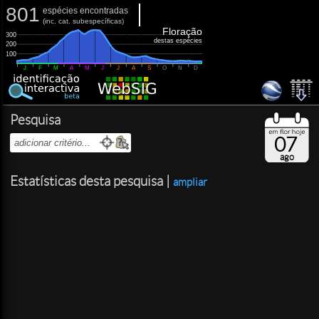
801
espécies encontradas
(
inc.
cat. subespecíficas)
Floração
300
destas espécies
200
100
J
F
M
A
M
J
J
A
S
O
N
D
Pesquisa
07
ago
Estatísticas desta pesquisa |
ampliar