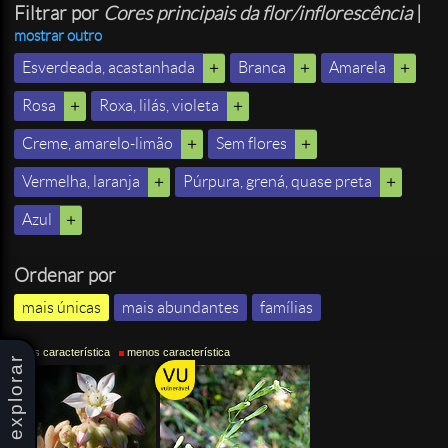
Filtrar por
Cores principais da flor/inflorescência
|
mostrar outro
Esverdeada, acastanhada
Branca
Amarela
Rosa
Roxa, lilás, violeta
Creme, amarelo-limão
Sem flores
Vermelha, laranja
Púrpura, grená, quase preta
Azul
Ordenar por
mais únicas
mais abundantes
famílias
mais característica
menos característica
explorar