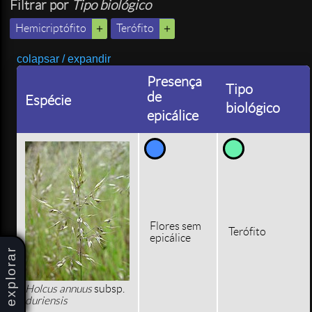
Filtrar por
Tipo biológico
Hemicriptófito
Terófito
colapsar / expandir
Presença
Tipo
de
Espécie
biológico
epicálice
Flores sem
Terófito
epicálice
explorar
Holcus annuus
subsp.
duriensis