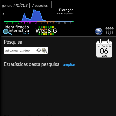
Holcus
|
7
género
espécies
Floração
destas espécies
2
J
F
M
A
M
J
J
A
S
O
N
D
Pesquisa
06
ago
Estatísticas desta pesquisa |
ampliar