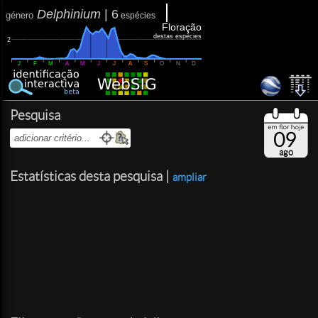
Delphinium
|
6
género
espécies
Floração
destas espécies
2
J
F
M
A
M
J
J
A
S
O
N
D
Pesquisa
09
ago
Estatísticas desta pesquisa |
ampliar