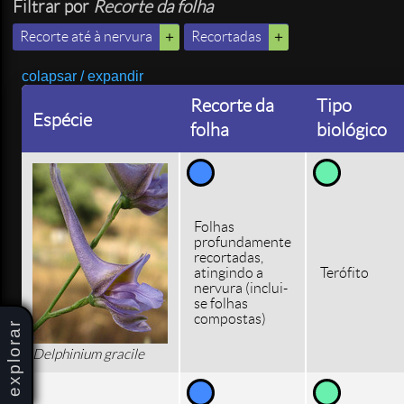
Filtrar por
Recorte da folha
Recorte até à nervura
Recortadas
colapsar / expandir
Recorte da
Tipo
Espécie
folha
biológico
Folhas
profundamente
recortadas,
atingindo a
Terófito
nervura (inclui-
se folhas
compostas)
explorar
Delphinium gracile