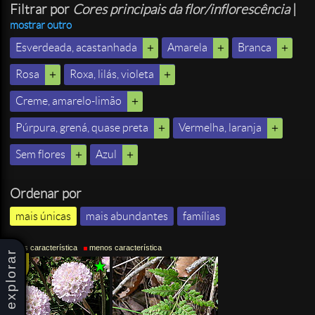
Filtrar por
Cores principais da flor/inflorescência
|
mostrar outro
Esverdeada, acastanhada
Amarela
Branca
Rosa
Roxa, lilás, violeta
Creme, amarelo-limão
Púrpura, grená, quase preta
Vermelha, laranja
Sem flores
Azul
Ordenar por
mais únicas
mais abundantes
famílias
mais característica
menos característica
explorar