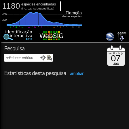
1180
espécies encontradas
(
inc.
cat. subespecíficas)
Floração
400
destas espécies
200
J
F
M
A
M
J
J
A
S
O
N
D
Pesquisa
07
ago
Estatísticas desta pesquisa |
ampliar