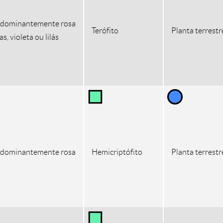
edominantemente rosa
Terófito
Planta terrestr
s, violeta ou lilás
edominantemente rosa
Hemicriptófito
Planta terrestr