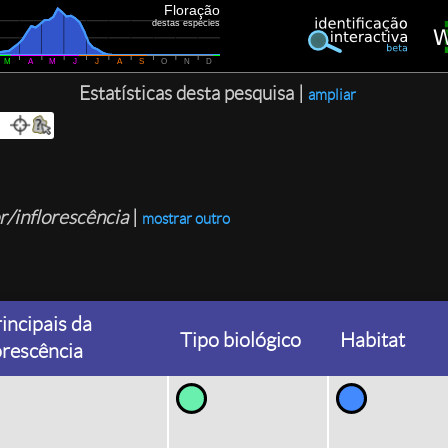
Floração
destas espécies
M
A
M
J
J
A
S
O
N
D
Estatísticas desta pesquisa |
ampliar
or/inflorescência
|
mostrar outro
incipais da
Tipo biológico
Habitat
lorescência