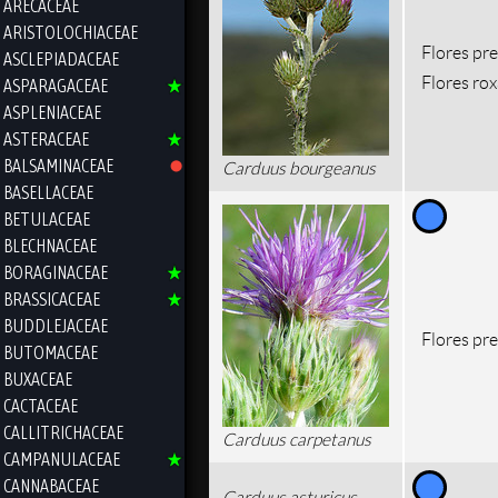
ARECACEAE
ARISTOLOCHIACEAE
Flores pr
ASCLEPIADACEAE
Flores roxa
ASPARAGACEAE
ASPLENIACEAE
ASTERACEAE
BALSAMINACEAE
Carduus bourgeanus
BASELLACEAE
BETULACEAE
BLECHNACEAE
BORAGINACEAE
BRASSICACEAE
BUDDLEJACEAE
Flores pr
BUTOMACEAE
BUXACEAE
CACTACEAE
CALLITRICHACEAE
Carduus carpetanus
CAMPANULACEAE
CANNABACEAE
Carduus asturicus