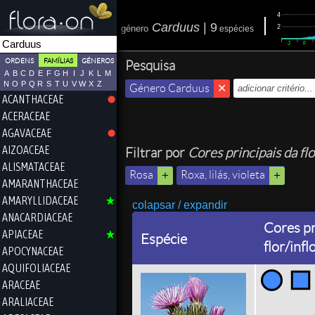
4
Carduus
|
9
2
género
espécies
J
F
ORDENS
FAMÍLIAS
GÉNEROS
Pesquisa
A
B
C
D
E
F
G
H
I
J
K
L
M
N
O
P
Q
R
S
T
U
V
W
X
Z
Género Carduus
ACANTHACEAE
ACERACEAE
AGAVACEAE
AIZOACEAE
Filtrar por
Cores principais da fl
ALISMATACEAE
Rosa
Roxa, lilás, violeta
AMARANTHACEAE
AMARYLLIDACEAE
colapsar / expandir
ANACARDIACEAE
Cores pr
APIACEAE
Espécie
flor/inf
APOCYNACEAE
AQUIFOLIACEAE
ARACEAE
ARALIACEAE