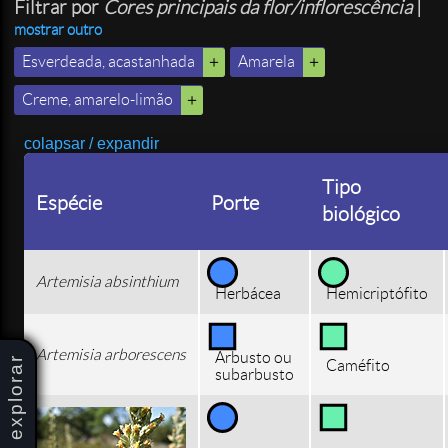
Filtrar por
Cores principais da flor/inflorescência
|
mostrar outro
Esverdeada, acastanhada
Amarela
Creme, amarelo-limão
colapsar / expandir
Tipo
Espécie
Porte
biológico
Artemisia absinthium
Herbácea
Hemicriptófito
Artemisia arborescens
Arbusto ou
explorar
Caméfito
subarbusto