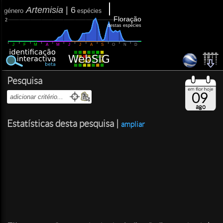
Artemisia
|
6
género
espécies
Floração
2
destas espécies
J
F
M
A
M
J
J
A
S
O
N
D
Pesquisa
09
ago
Estatísticas desta pesquisa |
ampliar