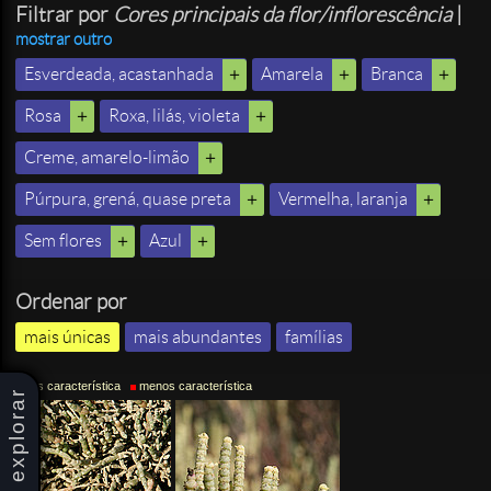
Filtrar por
Cores principais da flor/inflorescência
|
mostrar outro
Esverdeada, acastanhada
Amarela
Branca
Rosa
Roxa, lilás, violeta
Creme, amarelo-limão
Púrpura, grená, quase preta
Vermelha, laranja
Sem flores
Azul
Ordenar por
mais únicas
mais abundantes
famílias
mais característica
menos característica
explorar