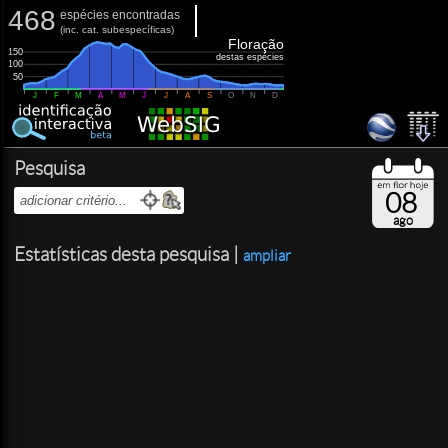
468
espécies encontradas
(
inc.
cat. subespecíficas)
Floração
150
destas espécies
100
50
J
F
M
A
M
J
J
A
S
O
N
D
Pesquisa
08
ago
Estatísticas desta pesquisa |
ampliar