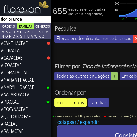
200
655
espécies encontradas
100
(
inc.
cat. subespecíficas)
J
F
ORDENS
FAMÍLIAS
GÉNEROS
Pesquisa
A
B
C
D
E
F
G
H
I
J
K
L
M
N
O
P
Q
R
S
T
U
V
W
X
Z
Flores predominantemente brancas
ACANTHACEAE
ACERACEAE
AGAVACEAE
AIZOACEAE
Filtrar por
Tipo de inflorescência
ALISMATACEAE
Todas as outras situações
Em cab
AMARANTHACEAE
AMARYLLIDACEAE
Ordenar por
ANACARDIACEAE
APIACEAE
mais comuns
famílias
APOCYNACEAE
AQUIFOLIACEAE
mais comum (686 quadrículas)
menos comum (0 qua
colapsar / expandir
ARACEAE
ARALIACEAE
Consist