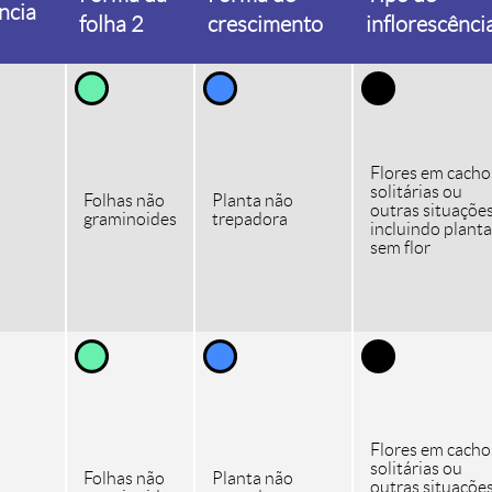
ncia
folha 2
crescimento
inflorescênci
Flores em cacho
solitárias ou
Folhas não
Planta não
outras situações
graminoides
trepadora
incluindo plant
sem flor
Flores em cacho
solitárias ou
Folhas não
Planta não
outras situações