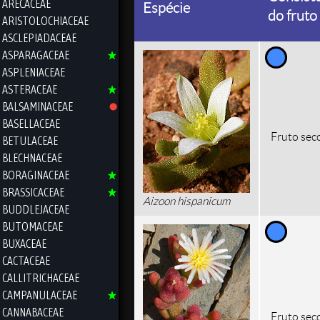
ARECACEAE
Espécie
do fruto
ARISTOLOCHIACEAE
ASCLEPIADACEAE
ASPARAGACEAE
ASPLENIACEAE
ASTERACEAE
BALSAMINACEAE
BASELLACEAE
Fruto sec
BETULACEAE
BLECHNACEAE
BORAGINACEAE
BRASSICACEAE
Aizoon hispanicum
BUDDLEJACEAE
BUTOMACEAE
BUXACEAE
CACTACEAE
CALLITRICHACEAE
CAMPANULACEAE
CANNABACEAE
Fruto sec