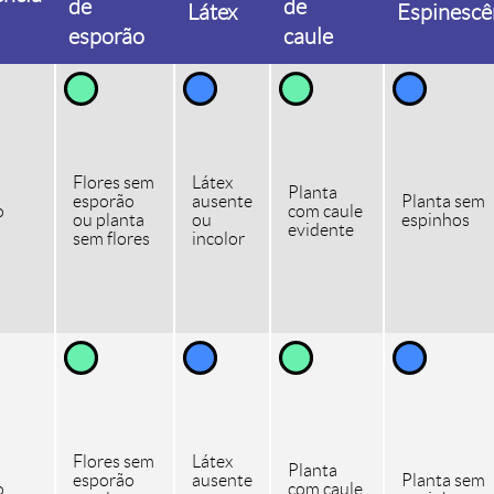
de
de
Látex
Espinescê
esporão
caule
Flores sem
Látex
Planta
esporão
ausente
Planta sem
o
com caule
ou planta
ou
espinhos
evidente
sem flores
incolor
Flores sem
Látex
Planta
esporão
ausente
Planta sem
o
com caule