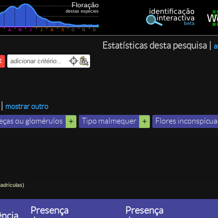
Floração
destas espécies
M
A
M
J
J
A
S
O
N
D
Estatísticas desta pesquisa |
a
|
mostrar outro
eças ou glomérulos
Tipo malmequer
Flores inconspícua
drículas)
Presença
Presença
ência