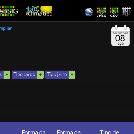
mpliar
08
ago
s
Tipo cardo
Tipo jarro
Forma da
Forma de
Tipo de