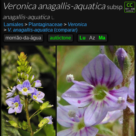
Veronica anagallis-aquatica
subsp.
anagallis-aquatica
L.
Lamiales
>
Plantaginaceae
>
Veronica
>
V. anagallis-aquatica
(comparar)
morrião-da-água
autóctone
Lu
Az
Ma