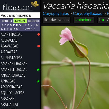
Vaccaria hispani
Caryophyllales
>
Caryophyllaceae
>
V
flor-das-vacas
autóctone
Lu
ORDENS
FAMÍLIAS
GÉNEROS
A
B
C
D
E
F
G
H
I
J
K
L
M
N
O
P
Q
R
S
T
U
V
W
X
Z
ACANTHACEAE
ACERACEAE
AGAVACEAE
AIZOACEAE
ALISMATACEAE
AMARANTHACEAE
AMARYLLIDACEAE
ANACARDIACEAE
APIACEAE
APOCYNACEAE
AQUIFOLIACEAE
ARACEAE
ARALIACEAE