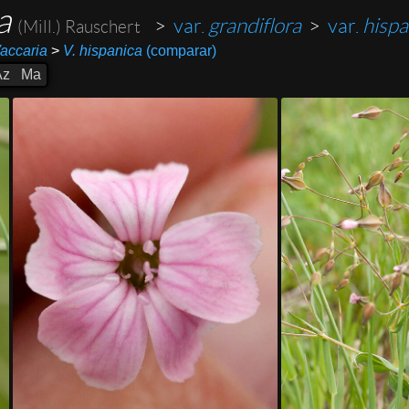
ca
>
var.
grandiflora
>
var.
hispa
(Mill.) Rauschert
accaria
>
V. hispanica
(comparar)
Az
Ma