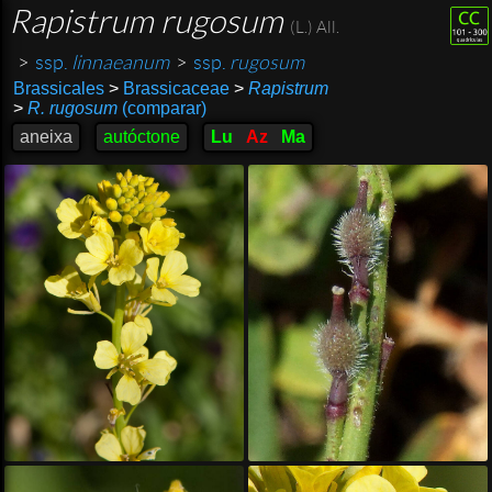
Rapistrum rugosum
(L.) All.
>
ssp.
linnaeanum
>
ssp.
rugosum
Brassicales
>
Brassicaceae
>
Rapistrum
>
R. rugosum
(comparar)
aneixa
autóctone
Lu
Az
Ma