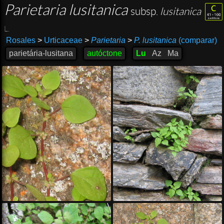
Parietaria lusitanica
subsp.
lusitanica
L.
Rosales
>
Urticaceae
>
Parietaria
>
P. lusitanica
(comparar)
parietária-lusitana
autóctone
Lu
Az
Ma