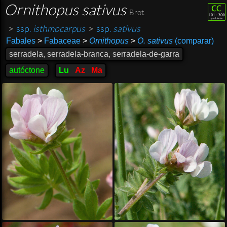
Ornithopus sativus
Brot.
>
ssp.
isthmocarpus
>
ssp.
sativus
Fabales
>
Fabaceae
>
Ornithopus
>
O. sativus
(comparar)
serradela, serradela-branca, serradela-de-garra
autóctone
Lu
Az
Ma