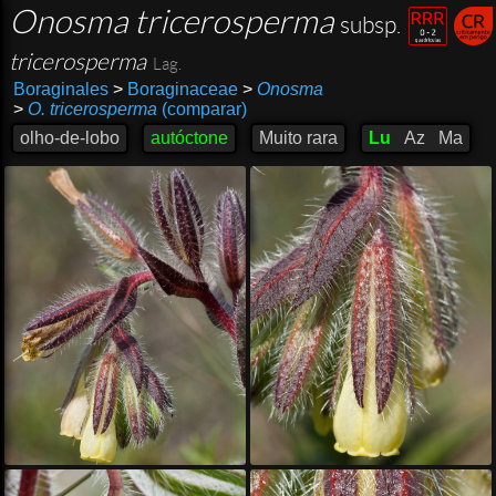
Onosma tricerosperma
subsp.
tricerosperma
Lag.
Boraginales
>
Boraginaceae
>
Onosma
>
O. tricerosperma
(comparar)
olho-de-lobo
autóctone
Muito rara
Lu
Az
Ma