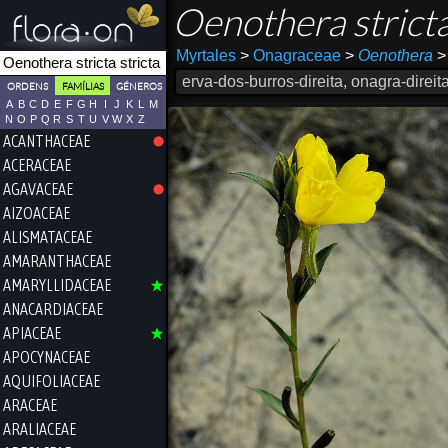
Oenothera strict
Myrtales
>
Onagraceae
>
Oenothera
>
erva-dos-burros-direita, onagra-direit
ORDENS
FAMÍLIAS
GÉNEROS
A
B
C
D
E
F
G
H
I
J
K
L
M
N
O
P
Q
R
S
T
U
V
W
X
Z
ACANTHACEAE
ACERACEAE
AGAVACEAE
AIZOACEAE
ALISMATACEAE
AMARANTHACEAE
AMARYLLIDACEAE
ANACARDIACEAE
APIACEAE
APOCYNACEAE
AQUIFOLIACEAE
ARACEAE
ARALIACEAE