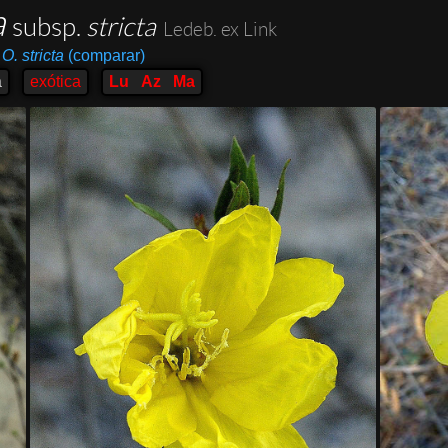
a
subsp.
stricta
Ledeb. ex Link
O. stricta
(comparar)
a
exótica
Lu
Az
Ma