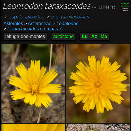
Leontodon taraxacoides
(Vill.) Mérat
>
ssp.
longirostris
>
ssp.
taraxacoides
Asterales
>
Asteraceae
>
Leontodon
>
L. taraxacoides
(comparar)
leituga-dos-montes
autóctone
Lu
Az
Ma