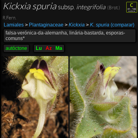
Kickxia spuria
subsp.
integrifolia
(Brot.)
R.Fern.
Lamiales
>
Plantaginaceae
>
Kickxia
>
K. spuria
(comparar)
falsa-verónica-da-alemanha, linária-bastarda, esporas-
comuns*
autóctone
Lu
Az
Ma